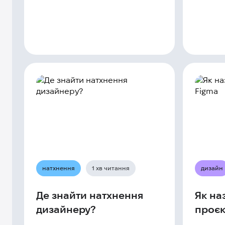
натхнення
1 хв читання
дизайн
Де знайти натхнення
Як на
дизайнеру?
проєк