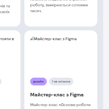
роботу, вимірюється сотнями
ів та
тисяч.
своїх
дизайн
1 хв читання
Майстер-клас з Figma
Майстер-клас «Основи роботи