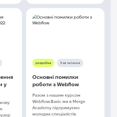
розробка
3 хв читання
чення
Основні помилки
и у
роботи з Webflow
Разом з нашим курсом
Webflow.Basic ми в Merge
укову
Academy підтримуємо
не
молодих спеціалістів
аузер