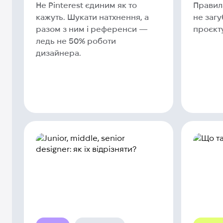
Не Pinterest єдиним як то
Правила
кажуть. Шукати натхнення, а
не заг
разом з ним і референси —
проєкту
ледь не 50% роботи
дизайнера.