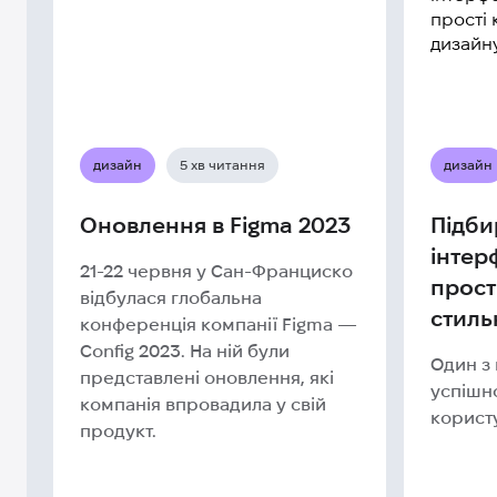
дизайн
5 хв читання
дизайн
Оновлення в Figma 2023
Підби
інтер
21-22 червня у Сан-Франциско
прост
відбулася глобальна
стиль
конференція компанії Figma —
Config 2023. На ній були
Один з
представлені оновлення, які
успішн
компанія впровадила у свій
корист
продукт.