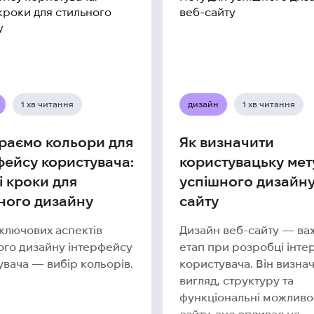
1 хв читання
дизайн
1 хв читання
раємо кольори для
Як визначити
фейсу користувача:
користувацьку мет
і кроки для
успішного дизайну
ного дизайну
сайту
 ключових аспектів
Дизайн веб-сайту — ва
ого дизайну інтерфейсу
етап при розробці інт
увача — вибір кольорів.
користувача. Він визна
вигляд, структуру та
функціональні можливо