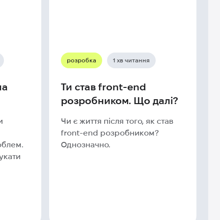
розробка
1 хв читання
на
Ти став front-end
розробником. Що далі?
и
Чи є життя після того, як став
front-end розробником?
облем.
Однозначно.
шукати