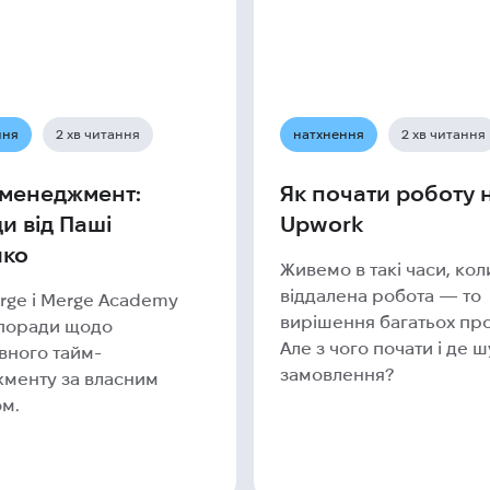
ння
2 хв читання
натхнення
2 хв читання
менеджмент:
Як почати роботу 
и від Паші
Upwork
йко
Живемо в такі часи, кол
віддалена робота — то
rge і Merge Academy
вирішення багатьох пр
 поради щодо
Але з чого почати і де 
вного тайм-
замовлення?
менту за власним
ом.