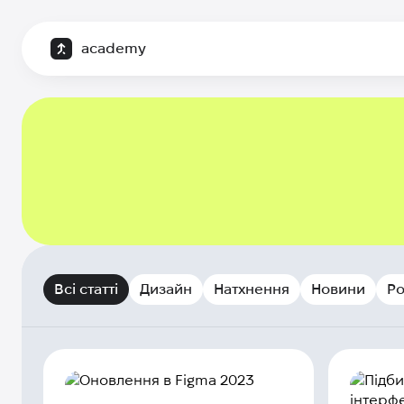
academy
Всі статті
Дизайн
Натхнення
Новини
Р