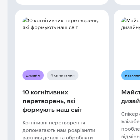
дизайн
4 хв читання
натхне
10 когнітивних
Майст
перетворень, які
дизай
формують наш світ
Спікерк
Елізаб
Когнітивні перетворення
проблем
допомагають нам розрізняти
відмінно
важливі деталі та обробляти