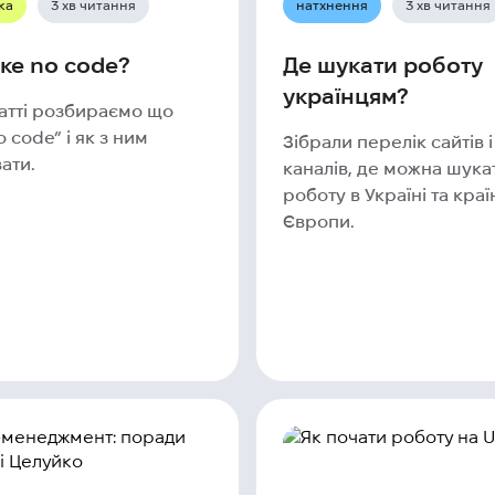
ка
3 хв читання
натхнення
3 хв читання
ке no code?
Де шукати роботу
українцям?
татті розбираємо що
o code” і як з ним
Зібрали перелік сайтів і
ати.
каналів, де можна шука
роботу в Україні та краї
Європи.