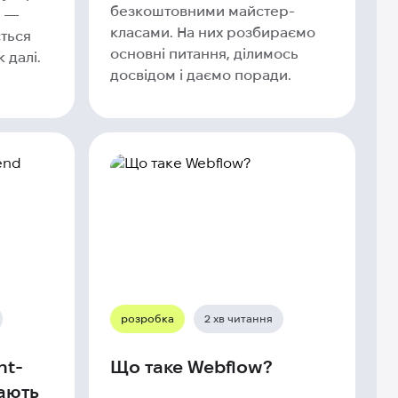
безкоштовними майстер-
р —
класами. На них розбираємо
ється
основні питання, ділимось
 далі.
досвідом і даємо поради.
розробка
2 хв читання
nt-
Що таке Webflow?
ають