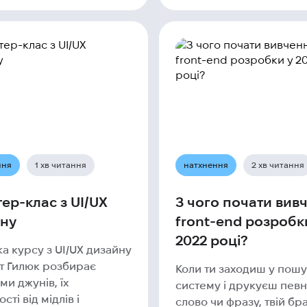
ння
1 хв читання
натхнення
2 хв читання
ер-клас з UI/UX
З чого почати вив
ну
front-end розробк
2022 році?
а курсу з UI/UX дизайну
ет Гилюк розбирає
Коли ти заходиш у пош
и джунів, їх
систему і друкуєш пев
сті від мідлів і
слово чи фразу, твій бр