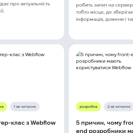
дає про актуальність
робить запит на серве
ї.
тобто місце, де зберіга
інформація, домени і так
ка
1 хв читання
розробка
2 хв читання
ер-клас з Webflow
5 причин, чому fro
end розробники м