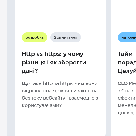
розробка
2 хв читання
натхне
Http vs https: у чому
Тайм-
різниця і як зберегти
порад
дані?
Целу
Що таке http та https, чим вони
CEO Me
відрізняються, як впливають на
зібрав
безпеку вебсайту і взаємодію з
ефекти
користувачами?
менедж
досвід