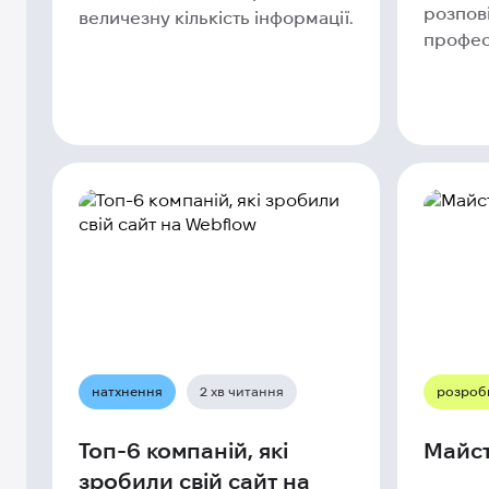
розпові
величезну кількість інформації.
професі
натхнення
2 хв читання
розроб
Топ-6 компаній, які
Майст
зробили свій сайт на