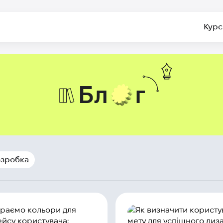
Курс
Бл
г
Блог
озробка