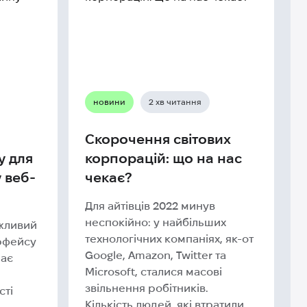
новини
2 хв читання
Скорочення світових
у для
корпорацій: що на нас
 веб-
чекає?
Для айтівців 2022 минув
неспокійно: у найбільших
жливий
технологічних компаніях, як-от
ерфейсу
Google, Amazon, Twitter та
чає
Microsoft, сталися масові
звільнення робітників.
сті
Кількість людей, які втратили