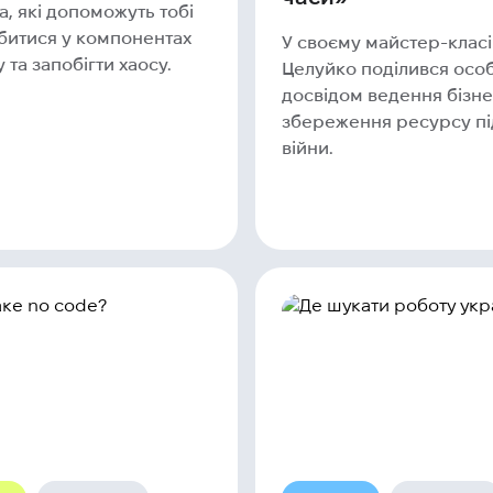
, які допоможуть тобі
убитися у компонентах
У своєму майстер-клас
 та запобігти хаосу.
Целуйко поділився осо
досвідом ведення бізне
збереження ресурсу пі
війни.