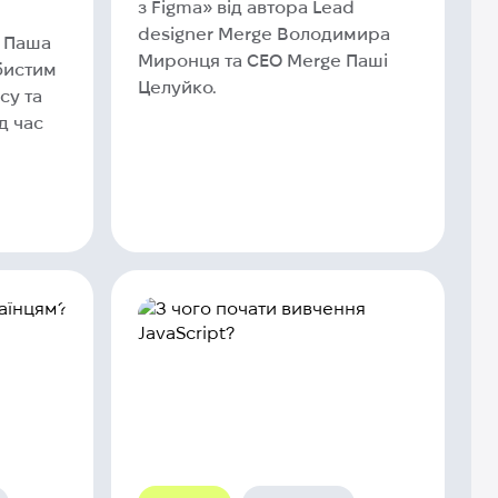
з Figma» від автора Lead
designer Merge Володимира
і Паша
Миронця та CEO Merge Паші
бистим
Целуйко.
су та
д час