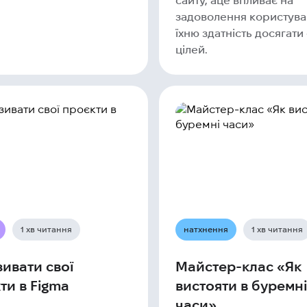
сайту, аце впливає на
задоволення користувач
їхню здатність досягати 
цілей.
1 хв читання
натхнення
1 хв читання
зивати свої
Майстер-клас «Як
ти в Figma
вистояти в буремні
часи»