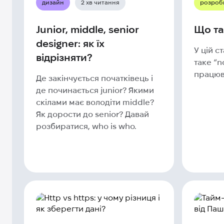
дизайн
2 хв читання
розроб
Junior, middle, senior
Що та
designer: як їх
У цій с
відрізняти?
таке “n
працюв
Де закінчується початківець і
де починається junior? Якими
скілами має володіти middle?
Як дорости до senior? Давай
розбиратися, who is who.