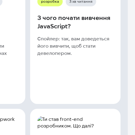
розробка
3 хв читання
З чого почати вивчення
JavaScript?
Спойлер: так, вам доведеться
ти
його вивчити, щоб стати
нах
девелопером.