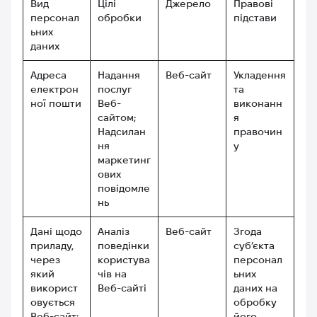
Вид
Цілі
Джерело
Правові
персонал
обробки
підстави
ьних
даних
Адреса
Надання
Веб-сайт
Укладення
електрон
послуг
та
ної пошти
Веб-
виконанн
сайтом;
я
Надсилан
правочин
ня
у
маркетинг
ових
повідомле
нь
Дані щодо
Аналіз
Веб-сайт
Згода
приладу,
поведінки
суб’єкта
через
користува
персонал
який
чів на
ьних
використ
Веб-сайті
даних на
овується
обробку
Веб-сайт:
його