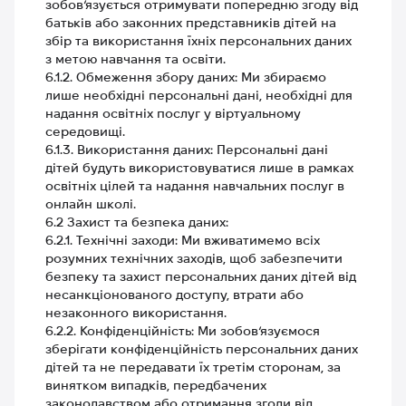
зобов‘язується отримувати попередню згоду від
батьків або законних представників дітей на
збір та використання їхніх персональних даних
з метою навчання та освіти.
6.1.2. Обмеження збору даних: Ми збираємо
лише необхідні персональні дані, необхідні для
надання освітніх послуг у віртуальному
середовищі.
6.1.3. Використання даних: Персональні дані
дітей будуть використовуватися лише в рамках
освітніх цілей та надання навчальних послуг в
онлайн школі.
6.2 Захист та безпека даних:
6.2.1. Технічні заходи: Ми вживатимемо всіх
розумних технічних заходів, щоб забезпечити
безпеку та захист персональних даних дітей від
несанкціонованого доступу, втрати або
незаконного використання.
6.2.2. Конфіденційність: Ми зобов‘язуємося
зберігати конфіденційність персональних даних
дітей та не передавати їх третім сторонам, за
винятком випадків, передбачених
законодавством або отримання згоди від