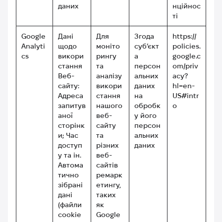
даних
нційнос
ті
Google
Дані
Для
Згода
https://
Analyti
щодо
моніто
суб’єкт
policies.
cs
викори
рингу
а
google.c
стання
та
персон
om/priv
Веб-
аналізу
альних
acy?
сайту:
викори
даних
hl=en-
Адреса
стання
на
US#intr
запитув
нашого
обробк
o
аної
веб-
у його
сторінк
сайту
персон
и; Час
та
альних
доступ
різних
даних
у та ін.
веб-
Автома
сайтів
тично
ремарк
зібрані
етингу,
дані
таких
(файли
як
cookie
Google