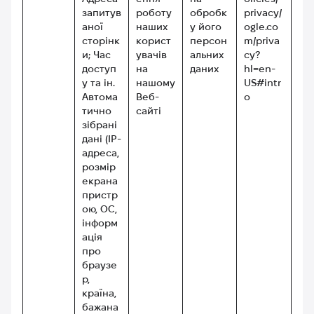
запитув
роботу
обробк
privacy/
аної
наших
у його
ogle.co
сторінк
корист
персон
m/priva
и; Час
увачів
альних
cy?
доступ
на
даних
hl=en-
у та ін.
нашому
US#intr
Автома
Веб-
o
тично
сайті
зібрані
дані (IP-
адреса,
розмір
екрана
пристр
ою, ОС,
інформ
ація
про
браузе
р,
країна,
бажана