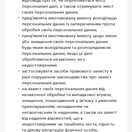
відповідь про те, чи обробляються його
персональні дані, а також отримувати зміст
таких персональних даних;
пред’являти вмотивовану вимогу володільцю
персональних даних із запереченням проти
обробки своїх персональних даних;
пред'являти вмотивовану вимогу щодо зміни
або знищення своїх персональних даних
будь-яким володільцем та розпорядником
персональних даних, якщо ці дані
обробляються незаконно чи є
недостовірними;
застосовувати засоби правового захисту в
разі порушення законодавства про захист
персональних даних;
на захист своїх персональних даних від
незаконної обробки та випадкової втрати,
знищення, пошкодження у зв'язку з умисним
приховуванням, ненаданням чи
несвоєчасним їх наданням, а також на захист
від надання відомостей, що є
недостовірними чи ганьблять честь, гідність
та ділову репутацію фізичної особи;