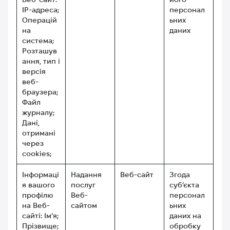
IP-адреса;
персонал
Операцій
ьних
на
даних
система;
Розташув
ання, тип і
версія
веб-
браузера;
Файл
журналу;
Дані,
отримані
через
cookies;
Інформаці
Надання
Веб-сайт
Згода
я вашого
послуг
суб’єкта
профілю
Веб-
персонал
на Веб-
сайтом
ьних
сайті: Ім’я;
даних на
Прізвище;
обробку