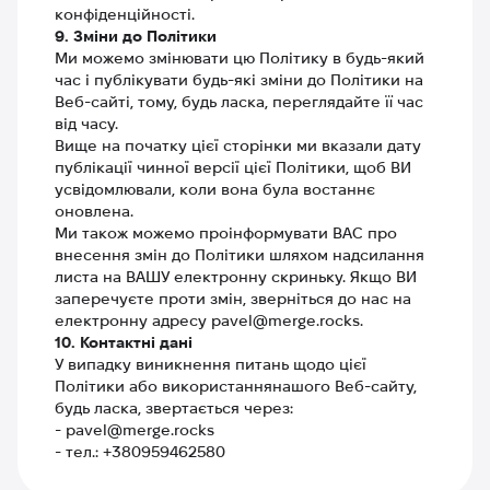
конфіденційності.
9. Зміни до Політики
Ми можемо змінювати цю Політику в будь-який
час і публікувати будь-які зміни до Політики на
Веб-сайті, тому, будь ласка, переглядайте її час
від часу.
Вище на початку цієї сторінки ми вказали дату
публікації чинної версії цієї Політики, щоб ВИ
усвідомлювали, коли вона була востаннє
оновлена.
Ми також можемо проінформувати ВАС про
внесення змін до Політики шляхом надсилання
листа на ВАШУ електронну скриньку. Якщо ВИ
заперечуєте проти змін, зверніться до нас на
електронну адресу pavel@merge.rocks.
10. Контактні дані
У випадку виникнення питань щодо цієї
Політики або використаннянашого Веб-сайту,
будь ласка, звертається через:
- pavel@merge.rocks
- тел.: +380959462580