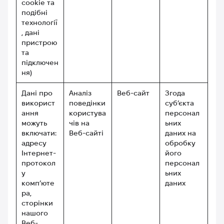
cookie та
подібні
технології
, дані
пристрою
та
підключен
ня)
Дані про
Аналіз
Веб-сайт
Згода
використ
поведінки
суб’єкта
ання
користува
персонал
можуть
чів на
ьних
включати:
Веб-сайті
даних на
адресу
обробку
Інтернет-
його
протокол
персонал
у
ьних
комп’юте
даних
ра,
сторінки
нашого
Веб-