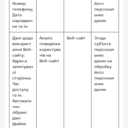
Номер
його
телефону;
персонал
Дата
ьних
народжен
даних
ня та ін.
Дані щодо
Аналіз
Веб-сайт
Згода
використ
поведінки
суб’єкта
ання Веб-
користува
персонал
сайту:
чів на
ьних
Адреса
Веб-сайті
даних на
запитуван
обробку
ої
його
сторінки;
персонал
Час
ьних
доступу
даних
та ін.
Автомати
чно
зібрані
дані
(файли