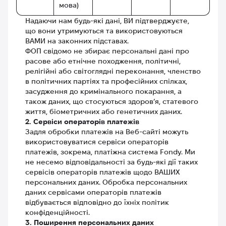
мова)
Надаючи нам будь-які дані, ВИ підтверджуєте,
що вони утримуються та використовуються
ВАМИ на законних підставах.
ФОП свідомо не збирає персональні дані про
расове або етнічне походження, політичні,
релігійні або світоглядні переконання, членство
в політичних партіях та професійних спілках,
засудження до кримінального покарання, а
також даних, що стосуються здоров’я, статевого
життя, біометричних або генетичних даних.
2. Сервіси операторів платежів
Задля обробки платежів на Веб-сайті можуть
використовуватися сервіси операторів
платежів, зокрема, платіжна система Fondy. Ми
не несемо відповідальності за будь-які дії таких
сервісів операторів платежів щодо ВАШИХ
персональних даних. Обробка персональних
даних сервісами операторів платежів
відбувається відповідно до їхніх політик
конфіденційності.
3. Поширення персональних даних