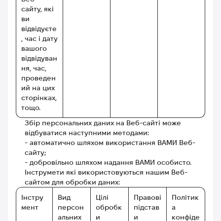
сайту, які
ви
відвідуєте
, час і дату
вашого
відвідуван
ня, час,
проведен
ий на цих
сторінках,
тощо.
Збір персональних даних на Веб-сайті може
відбуватися наступними методами:
- автоматично шляхом використання ВАМИ Веб-
сайту;
- добровільно шляхом надання ВАМИ особисто.
Інструмети які використовуються нашим Веб-
сайтом для обробки даних:
Інстру
Вид
Цілі
Правові
Політик
мент
персон
обробк
підстав
а
альних
и
и
конфіде