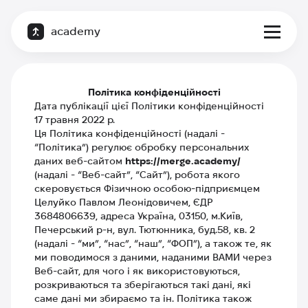
academy
Політика конфіденційності
Дата публікації цієї Політики конфіденційності
17 травня 2022 р.
Ця Політика конфіденційності (надалі -
“Політика”) регулює обробку персональних
даних веб-сайтом
https://merge.academy/
(надалі - “Веб-сайт”, “Сайт”), робота якого
скеровується Фізичною особою-підприємцем
Целуйко Павлом Леонідовичем, ЄДР
3684806639, адреса Україна, 03150, м.Київ,
Печерський р-н, вул. Тютюнника, буд.58, кв. 2
(надалі - “ми”, “нас”, “наш”, “ФОП”), а також те, як
ми поводимося з даними, наданими ВАМИ через
Веб-сайт, для чого і як використовуються,
розкриваються та зберігаються такі дані, які
саме дані ми збираємо та ін. Політика також