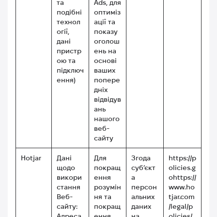
та
Ads, для
подібні
оптиміз
технол
ації та
огії,
показу
дані
оголош
пристр
ень на
ою та
основі
підключ
ваших
ення)
попере
дніх
відвідув
ань
нашого
веб-
сайту
Hotjar
Дані
Для
Згода
https://p
щодо
покращ
суб’єкт
olicies.g
викори
ення
а
ohttps://
стання
розумін
персон
www.ho
Веб-
ня та
альних
tjar.com
сайту:
покращ
даних
/legal/p
Адреса
ення
на
olicies/