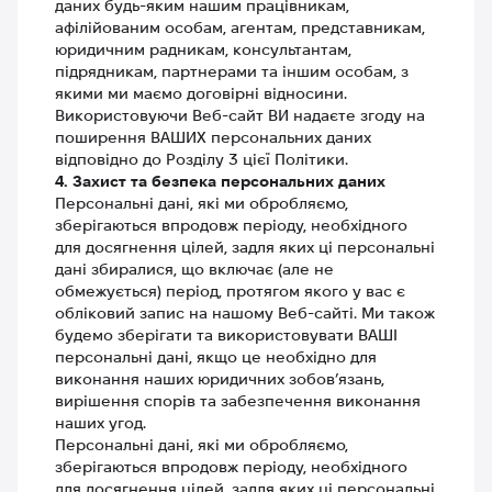
даних будь-яким нашим працівникам,
афілійованим особам, агентам, представникам,
юридичним радникам, консультантам,
підрядникам, партнерами та іншим особам, з
якими ми маємо договірні відносини.
Використовуючи Веб-сайт ВИ надаєте згоду на
поширення ВАШИХ персональних даних
відповідно до Розділу 3 цієї Політики.
4. Захист та безпека персональних даних
Персональні дані, які ми обробляємо,
зберігаються впродовж періоду, необхідного
для досягнення цілей, задля яких ці персональні
дані збиралися, що включає (але не
обмежується) період, протягом якого у вас є
обліковий запис на нашому Веб-сайті. Ми також
будемо зберігати та використовувати ВАШІ
персональні дані, якщо це необхідно для
виконання наших юридичних зобов’язань,
вирішення спорів та забезпечення виконання
наших угод.
Персональні дані, які ми обробляємо,
зберігаються впродовж періоду, необхідного
для досягнення цілей, задля яких ці персональні