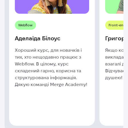
Webflow
Front-end 
Аделаїда Білоус
Григорі
Хороший курс, для новачків і
Якщо коро
тих, хто нещодавно працює з
викладач т
Webflow. В цілому, курс
взагалі ду
складений гарно, корисна та
Відчуваєт
структурована інформація.
душею!
Дякую команді Merge Academy!