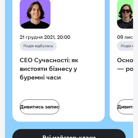
21 грудня 2021, 20:00
09 листо
Подія відбулась
Подія ві
СЕО Сучасності: як
Основи
вистояти бізнесу у
— роб
буремні часи
Дивитись запис
Дивитис
Всі майстер-класи