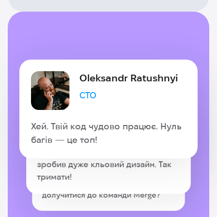
Oleksandr Ratushnyi
CTO
Elisabeth Hyliuk
Head of Design
Хей. Твій код чудово працює. Нуль
Oleksandra Leskova
багів — це топ!
HR Director
Ку ку, бачила твою домашку. Ти
зробив дуже кльовий дизайн. Так
Привіт! Бачила, як ти круто
тримати!
захистив проєкт. Хочеш
долучитися до команди Merge?