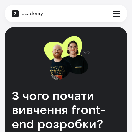
academy
З чого почати
вивчення front-
end розробки?