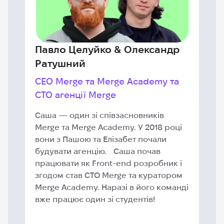
Павло Целуйко & Олександр
Ратушний
СЕО Merge та Merge Academy та
СТО агенції Merge
Саша — один зі співзасновників
Merge та Merge Academy. У 2018 році
вони з Пашою та Елізабет почали
будувати агенцію. Саша почав
працювати як Front-end розробник і
згодом став CTO Merge та куратором
Merge Academy. Наразі в його команді
вже працює один зі студентів!